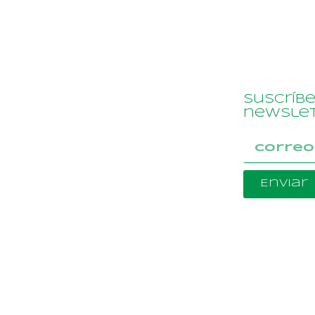
Suscríb
newslet
Enviar