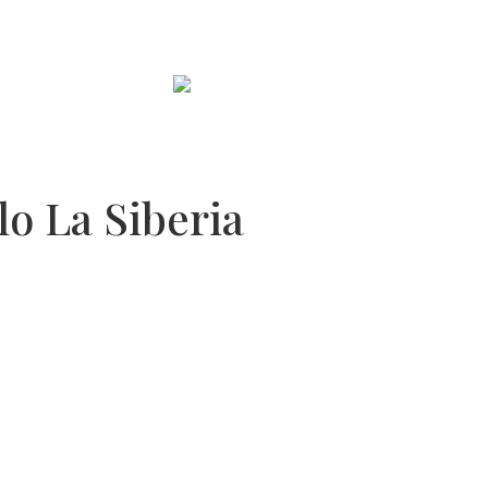
Productos
Nosotros
Re
English
o La Siberia