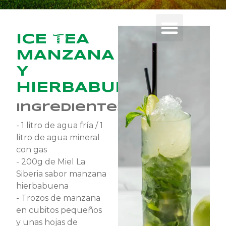
ICE TEA
MANZANA
Y
HIERBABUENA
Ingredientes
- 1 litro de agua fría / 1
litro de agua mineral
con gas
- 200g de Miel La
Siberia sabor manzana
hierbabuena
- Trozos de manzana
en cubitos pequeños
y unas hojas de