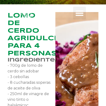
LOMO
DE
CERDO
AGRIDULCE
PARA 4
PERSONAS
Ingredientes
- 700g de lomo de
cerdo sin adobar
- 3 cebollas
- 8 cucharadas soperas
de aceite de oliva
- 250ml de vinagre de
vino tinto o
balsámicoç