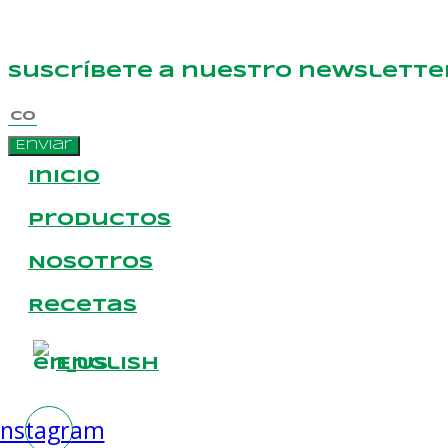
Suscríbete a nuestro newslette
Enviar
Inicio
Productos
Nosotros
Recetas
English
Instagram