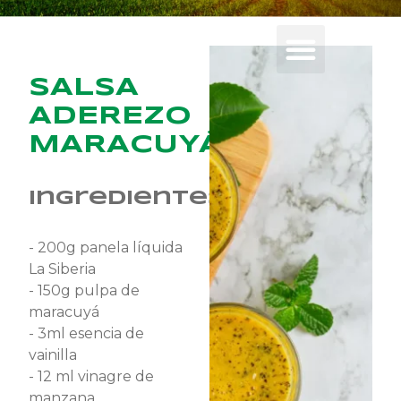
SALSA
ADEREZO
MARACUYÁ
Ingredientes
- 200g panela líquida
La Siberia
- 150g pulpa de
maracuyá
- 3ml esencia de
vainilla
- 12 ml vinagre de
manzana