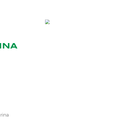
Productos
Nosotros
Re
English
INA
rina